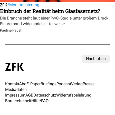
Monetarisierung
Einbruch der Realität beim Glasfasernetz?
Die Branche steht laut einer PwC-Studie unter großem Druck.
Ein Verband widerspricht – teilweise.
Pauline Faust
Nach oben
Kontakt
Abo
E-Paper
Briefings
Podcast
Verlag
Presse
Mediadaten
Impressum
AGB
Datenschutz
Widerrufsbelehrung
Barrierefreiheit
Hilfe/FAQ