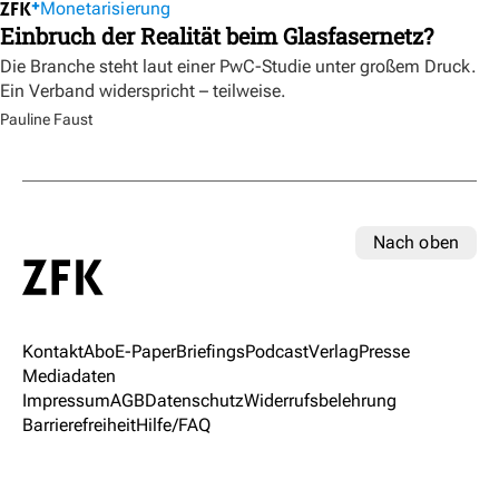
Monetarisierung
Einbruch der Realität beim Glasfasernetz?
Die Branche steht laut einer PwC-Studie unter großem Druck.
Ein Verband widerspricht – teilweise.
Pauline Faust
Nach oben
Kontakt
Abo
E-Paper
Briefings
Podcast
Verlag
Presse
Mediadaten
Impressum
AGB
Datenschutz
Widerrufsbelehrung
Barrierefreiheit
Hilfe/FAQ