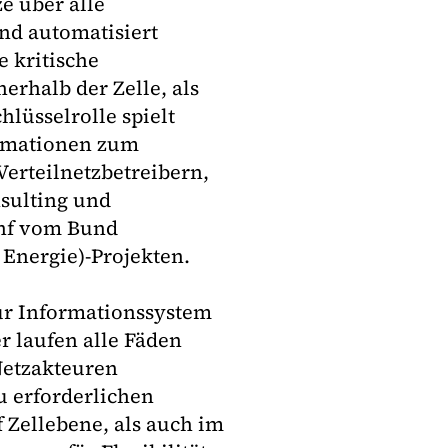
e über alle
d automatisiert
 kritische
rhalb der Zelle, als
lüsselrolle spielt
ormationen zum
erteilnetzbetreibern,
nsulting und
ünf vom Bund
 Energie)-Projekten.
tur Informationssystem
er laufen alle Fäden
Netzakteuren
u erforderlichen
Zellebene, als auch im