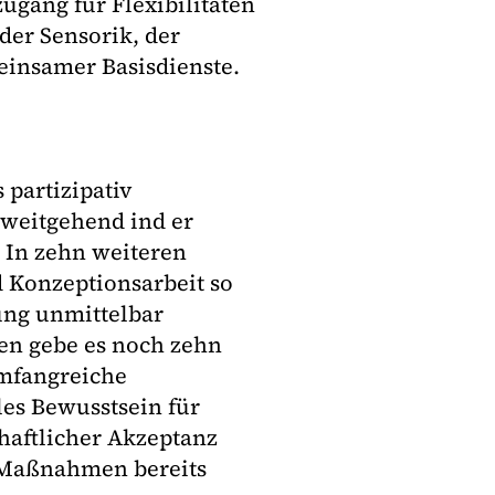
gang für Flexibilitäten
der Sensorik, der
insamer Basisdienste.
 partizipativ
 weitgehend ind er
 In zehn weiteren
d Konzeptionsarbeit so
ung unmittelbar
en gebe es noch zehn
umfangreiche
les Bewusstsein für
aftlicher Akzeptanz
e Maßnahmen bereits