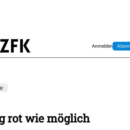
Anmelden
Abo
n
gy
ig rot wie möglich