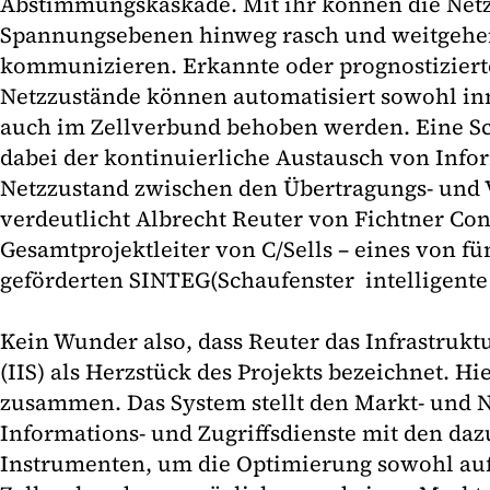
Abstimmungskaskade. Mit ihr können die Netz
Spannungsebenen hinweg rasch und weitgehen
kommunizieren. Erkannte oder prognostizierte
Netzzustände können automatisiert sowohl inne
auch im Zellverbund behoben werden. Eine Sch
dabei der kontinuierliche Austausch von Inf
Netzzustand zwischen den Übertragungs- und V
verdeutlicht Albrecht Reuter von Fichtner Co
Gesamtprojektleiter von C/Sells – eines von f
geförderten SINTEG(Schaufenster intelligente
Kein Wunder also, dass Reuter das Infrastruk
(IIS) als Herzstück des Projekts bezeichnet. Hi
zusammen. Das System stellt den Markt- und 
Informations- und Zugriffsdienste mit den daz
Instrumenten, um die Optimierung sowohl auf 