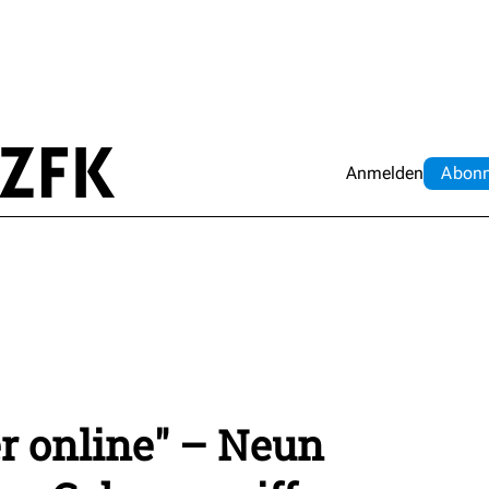
Anmelden
Abo
n
r online" – Neun