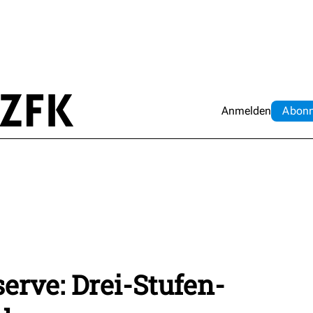
Anmelden
Abo
n
erve: Drei-Stufen-