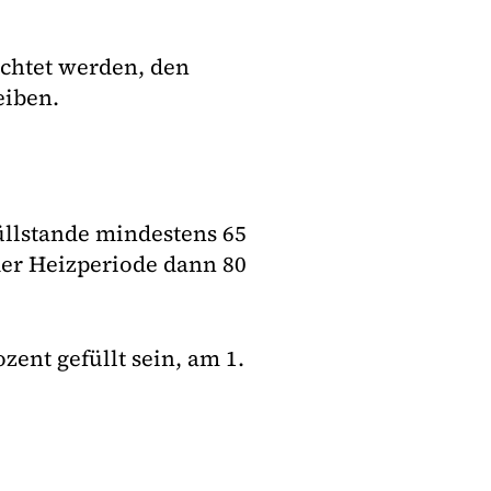
ichtet werden, den
eiben.
üllstande mindestens 65
der Heizperiode dann 80
ent gefüllt sein, am 1.