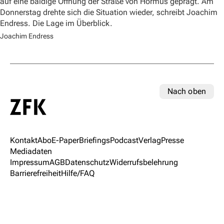
auf eine baldige Öffnung der Straße von Hormus geprägt. Am
Donnerstag drehte sich die Situation wieder, schreibt Joachim
Endress. Die Lage im Überblick.
Joachim Endress
Nach oben
Kontakt
Abo
E-Paper
Briefings
Podcast
Verlag
Presse
Mediadaten
Impressum
AGB
Datenschutz
Widerrufsbelehrung
Barrierefreiheit
Hilfe/FAQ