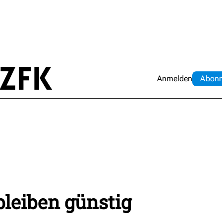
Anmelden
Abo
n
bleiben günstig