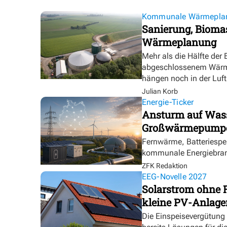
Kommunale Wärmepla
Sanierung, Biomas
Wärmeplanung
Mehr als die Hälfte der
abgeschlossenem Wärmep
hängen noch in der Luft
Julian Korb
Energie-Ticker
Ansturm auf Wasse
Großwärmepumpe
Fernwärme, Batteriespei
kommunale Energiebranc
ZFK Redaktion
EEG-Novelle 2027
Solarstrom ohne 
kleine PV-Anlage
Die Einspeisevergütung