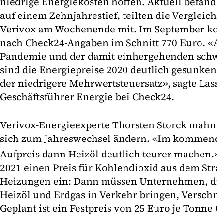
niedrige Energiekosten hoffen. Aktuell befänd
auf einem Zehnjahrestief, teilten die Verglei
Verivox am Wochenende mit. Im September kos
nach Check24-Angaben im Schnitt 770 Euro. «
Pandemie und der damit einhergehenden sch
sind die Energiepreise 2020 deutlich gesunken
der niedrigere Mehrwertsteuersatz», sagte Las
Geschäftsführer Energie bei Check24.
Verivox-Energieexperte Thorsten Storck mahnt
sich zum Jahreswechsel ändern. «Im kommend
Aufpreis dann Heizöl deutlich teurer machen.
2021 einen Preis für Kohlendioxid aus dem S
Heizungen ein: Dann müssen Unternehmen, die
Heizöl und Erdgas in Verkehr bringen, Versc
Geplant ist ein Festpreis von 25 Euro je Tonne