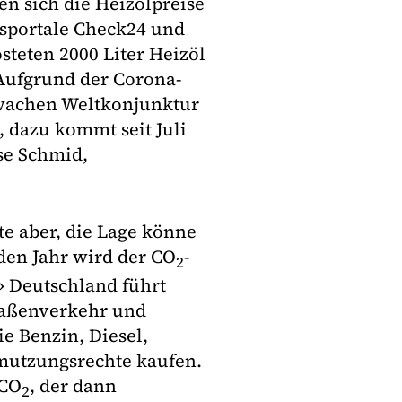
en sich die Heizölpreise
chsportale Check24 und
teten 2000 Liter Heizöl
Aufgrund der Corona-
wachen Weltkonjunktur
, dazu kommt seit Juli
se Schmid,
e aber, die Lage könne
en Jahr wird der CO
-
2
» Deutschland führt
traßenverkehr und
 Benzin, Diesel,
hmutzungsrechte kaufen.
 CO
, der dann
2