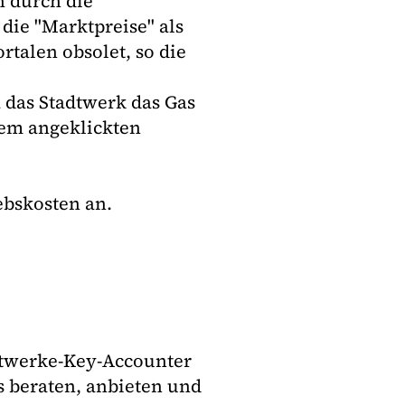
n durch die
die "Marktpreise" als
rtalen obsolet, so die
 das Stadtwerk das Gas
em angeklickten
iebskosten an.
dtwerke-Key-Accounter
 beraten, anbieten und