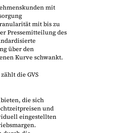
rnehmenskunden mit
rsorgung
anularität mit bis zu
ner Pressemitteilung des
ndardisierte
ung über den
denen Kurve schwankt.
 zählt die GVS
bieten, die sich
htzeitpreisen und
iduell eingestellten
riebsmargen.