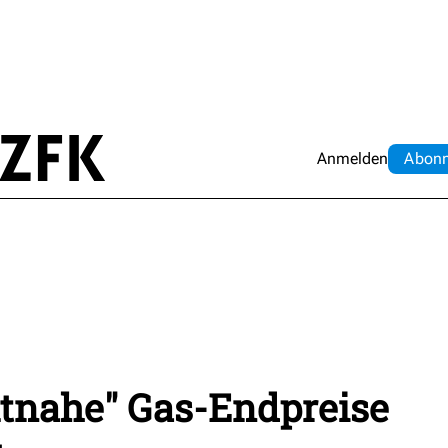
Anmelden
Abo
n
ktnahe" Gas-Endpreise