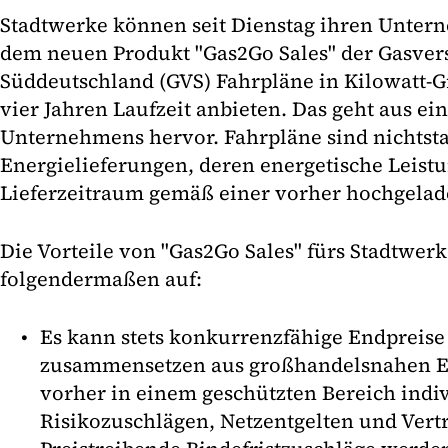
Stadtwerke können seit Dienstag ihren Unte
dem neuen Produkt "Gas2Go Sales" der Gasve
Süddeutschland (GVS) Fahrpläne in Kilowatt-Gr
vier Jahren Laufzeit anbieten. Das geht aus ei
Unternehmens hervor. Fahrpläne sind nichtsta
Energielieferungen, deren energetische Leist
Lieferzeitraum gemäß einer vorher hochgela
Die Vorteile von "Gas2Go Sales" fürs Stadtwerk
folgendermaßen auf:
Es kann stets konkurrenzfähige Endpreise 
zusammensetzen aus großhandelsnahen Ec
vorher in einem geschützten Bereich indiv
Risikozuschlägen, Netzentgelten und Vert