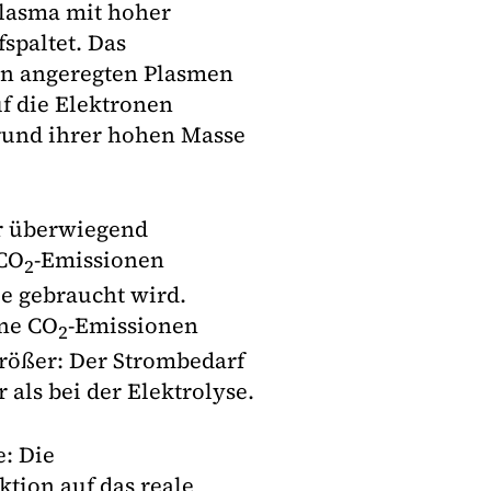
lasma mit hoher
spaltet. Das
en angeregten Plasmen
uf die Elektronen
rund ihrer hohen Masse
er überwiegend
 CO
-Emissionen
2
e gebraucht wird.
ine CO
-Emissionen
2
 größer: Der Strombedarf
 als bei der Elektrolyse.
e: Die
tion auf das reale