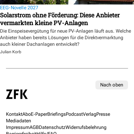
EEG-Novelle 2027
Solarstrom ohne Förderung: Diese Anbieter
vermarkten kleine PV-Anlagen
Die Einspeisevergütung für neue PV-Anlagen läuft aus. Welche
Anbieter haben bereits Lösungen für die Direktvermarktung
auch kleiner Dachanlagen entwickelt?
Julian Korb
Nach oben
Kontakt
Abo
E-Paper
Briefings
Podcast
Verlag
Presse
Mediadaten
Impressum
AGB
Datenschutz
Widerrufsbelehrung
Barrierefreiheit
Hilfe/FAQ