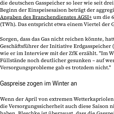
die deutschen Gasspeicher so leer wie seit dre
Beginn der Einspeisesaison beträgt der aggreg
Angaben des Branchendienstes AGSI+
um die 6
(TWh). Das entspricht etwa einem Viertel der 
Sorgen, dass das Gas nicht reichen könnte, hat
Geschäftsführer der Initiative Erdgasspeicher (
wie er im Interview mit der ZfK erzählt. "Im W
Füllstände noch deutlicher gesunken – auf wen
Versorgungsprobleme gab es trotzdem nicht."
Gaspreise zogen im Winter an
Wenn der April von extremen Wetterkapriolen 
die Versorgungssicherheit auch diese Saison n
haben. Bleschke ist überzeugt, dass die Gassp