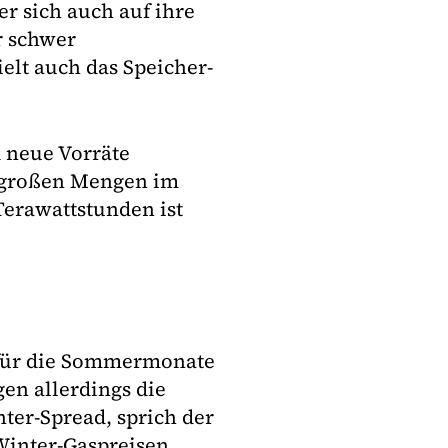
er sich auch auf ihre
r schwer
lt auch das Speicher-
d neue Vorräte
n großen Mengen im
erawattstunden ist
 für die Sommermonate
en allerdings die
er-Spread, sprich der
inter-Gaspreisen.