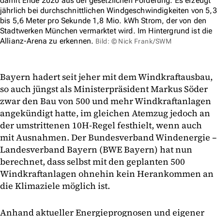
damit Ende 2020 aus der gesetzlichen Förderung. Es erzeugt
jährlich bei durchschnittlichen Windgeschwindigkeiten von 5,3
bis 5,6 Meter pro Sekunde 1,8 Mio. kWh Strom, der von den
Stadtwerken München vermarktet wird. Im Hintergrund ist die
Allianz-Arena zu erkennen.
Bild: © Nick Frank/SWM
Bayern hadert seit jeher mit dem Windkraftausbau,
so auch jüngst als Ministerpräsident Markus Söder
zwar den Bau von 500 und mehr Windkraftanlagen
angekündigt hatte, im gleichen Atemzug jedoch an
der umstrittenen 10H-Regel festhielt, wenn auch
mit Ausnahmen. Der Bundesverband Windenergie –
Landesverband Bayern (BWE Bayern) hat nun
berechnet, dass selbst mit den geplanten 500
Windkraftanlagen ohnehin kein Herankommen an
die Klimaziele möglich ist.
Anhand aktueller Energieprognosen und eigener