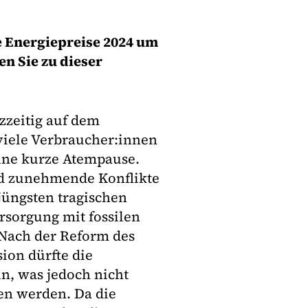
e Energiepreise 2024 um
n Sie zu dieser
zeitig auf dem
 viele Verbraucher:innen
ine kurze Atempause.
nd zunehmende Konflikte
jüngsten tragischen
sorgung mit fossilen
Nach der Reform des
on dürfte die
in, was jedoch nicht
ken werden. Da die