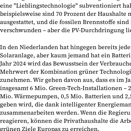
eine "Lieblingstechnologie" subventioniert h
beispielsweise sind 70 Prozent der Haushalt
ausgestattet, und die fossilen Brennstoffe sind 
verschwunden – aber die PV-Durchdringung lie
In den Niederlanden hat hingegen bereits jede
Solaranlage, aber kaum jemand hat ein Batter
Jahr 2024 wird das Bewusstsein der Verbrauch
Mehrwert der Kombination grüner Technologi
zunehmen. Wir gehen davon aus, dass es im J
insgesamt 6 Mio. Green-Tech-Installationen – 2
Mio. Wärmepumpen, 0,5 Mio. Batterien und 2,5
geben wird, die dank intelligenter Energiem
zusammenarbeiten werden. Wenn die Regierun
reagieren, können die Privathaushalte die Arb
grünen Ziele Europas zu erreichen.