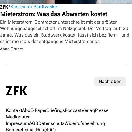
Kosten für Stadtwerke
Mieterstrom: Was das Abwarten kostet
Ein Mieterstrom-Contractor unterschreibt mit der größten
Wohnungsbaugesellschaft im Netzgebiet. Der Vertrag läuft 20
Jahre. Was das ein Stadtwerk kostet, lässt sich beziffern – und
es ist mehr als der entgangene Mieterstromerlös.
Anna Gruner
Nach oben
Kontakt
Abo
E-Paper
Briefings
Podcast
Verlag
Presse
Mediadaten
Impressum
AGB
Datenschutz
Widerrufsbelehrung
Barrierefreiheit
Hilfe/FAQ