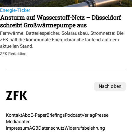
Energie-Ticker
Ansturm auf Wasserstoff-Netz – Düsseldorf
schreibt Großwärmepumpe aus
Fernwärme, Batteriespeicher, Solarausbau, Stromnetze: Die
ZFK hält die kommunale Energiebranche laufend auf dem
aktuellen Stand.
ZFK Redaktion
Nach oben
Kontakt
Abo
E-Paper
Briefings
Podcast
Verlag
Presse
Mediadaten
Impressum
AGB
Datenschutz
Widerrufsbelehrung