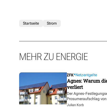
Startseite
Strom
MEHR ZU ENERGIE
Netzentgelte
Agnes: Warum die
verliert
Der Agnes-Festlegungse
Prosumeraufschlag von bi
Julian Korb