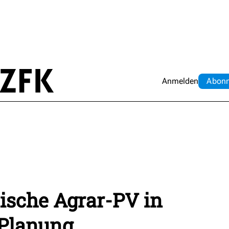
Anmelden
Abo
n
ische Agrar-PV in
 Planung