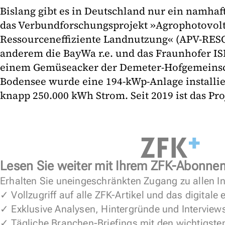
Bislang gibt es in Deutschland nur ein namhaft
das Verbundforschungsprojekt »Agrophotovolt
Ressourceneffiziente Landnutzung« (APV-RESO
anderem die BayWa r.e. und das Fraunhofer ISE
einem Gemüseacker der Demeter-Hofgemeinsc
Bodensee wurde eine 194-kWp-Anlage installiert
knapp 250.000 kWh Strom. Seit 2019 ist das Pro
Lesen Sie weiter mit Ihrem ZFK-Abonne
Erhalten Sie uneingeschränkten Zugang zu allen In
✓ Vollzugriff auf alle ZFK-Artikel und das digitale
✓ Exklusive Analysen, Hintergründe und Interview
✓ Tägliche Branchen-Briefings mit den wichtigste