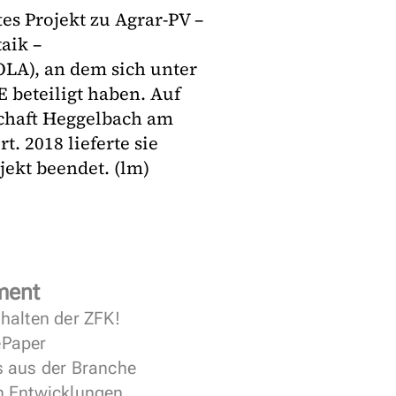
es Projekt zu Agrar-PV –
aik –
LA), an dem sich unter
 beteiligt haben. Auf
haft Heggelbach am
. 2018 lieferte sie
jekt beendet. (lm)
ment
halten der ZFK!
 ePaper
s aus der Branche
n Entwicklungen