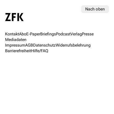
Nach oben
Kontakt
Abo
E-Paper
Briefings
Podcast
Verlag
Presse
Mediadaten
Impressum
AGB
Datenschutz
Widerrufsbelehrung
Barrierefreiheit
Hilfe/FAQ