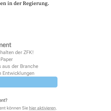
zen in der Regierung.
ment
halten der ZFK!
 ePaper
s aus der Branche
n Entwicklungen
ent?
ent können Sie
hier aktivieren
.