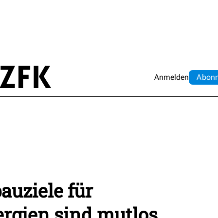
Anmelden
Abo
n
uziele für
rgien sind mutlos