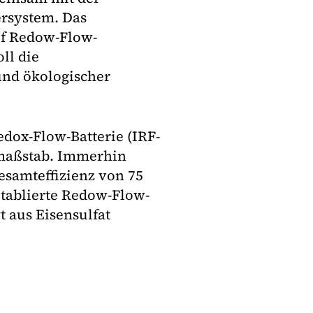
rsystem. Das
uf Redow-Flow-
oll die
und ökologischer
edox-Flow-Batterie (IRF-
ormaßstab. Immerhin
Gesamteffizienz von 75
 etablierte Redow-Flow-
t aus Eisensulfat