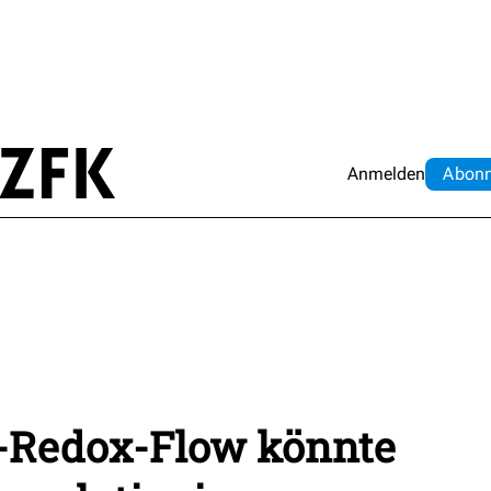
Anmelden
Abo
n
n-Redox-Flow könnte