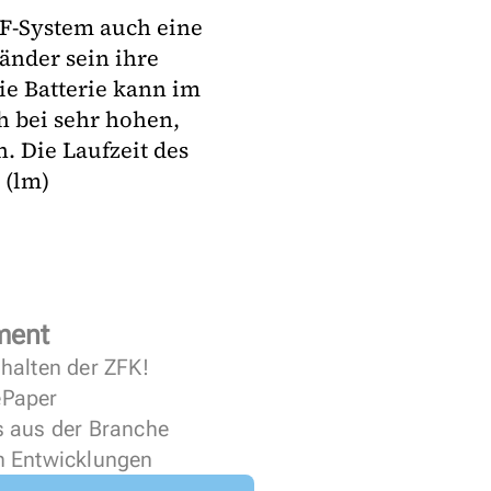
RF-System auch eine
änder sein ihre
ie Batterie kann im
h bei sehr hohen,
 Die Laufzeit des
 (lm)
ment
halten der ZFK!
 ePaper
s aus der Branche
n Entwicklungen