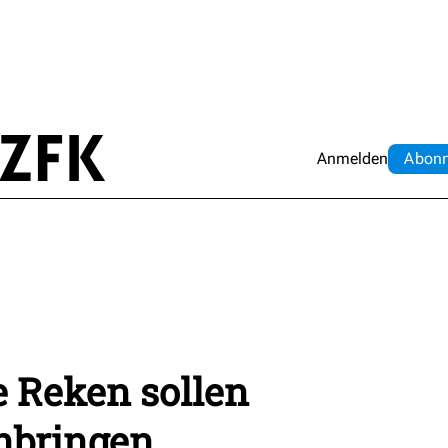
Anmelden
Abo
n
 Reken sollen
nbringen