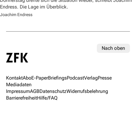
Donnerstag drehte sich die Situation wieder, schreibt Joachim
Endress. Die Lage im Überblick.
Joachim Endress
Nach oben
Kontakt
Abo
E-Paper
Briefings
Podcast
Verlag
Presse
Mediadaten
Impressum
AGB
Datenschutz
Widerrufsbelehrung
Barrierefreiheit
Hilfe/FAQ