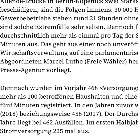
Allende-Brücke in Berlin-Köpenick zwei Star
beschädigen, sind die Folgen immens. 30 000 
Gewerbebetriebe stehen rund 31 Stunden ohn
sind solche Extremfälle sehr selten. Dennoch fä
durchschnittlich mehr als einmal pro Tag der 
Minuten aus. Das geht aus einer noch unveröf
Wirtschaftsverwaltung auf eine parlamentaris
Abgeordneten Marcel Luthe (Freie Wähler) her
Presse-Agentur vorliegt.
Demnach wurden im Vorjahr 468 «Versorgung
mehr als 100 betroffenen Haushalten und eine
fünf Minuten registriert. In den Jahren zuvor w
(2018) beziehungsweise 458 (2017). Der Durchs
Jahre liegt bei 462 Ausfällen. Im ersten Halbjah
Stromversorgung 225 mal aus.