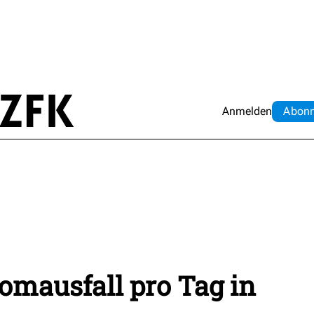
Anmelden
Abo
n
romausfall pro Tag in