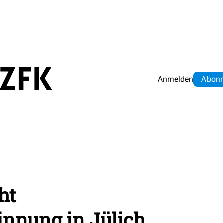
Anmelden
Abo
n
ht
nnung in Jülich