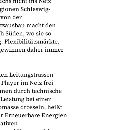
chs nicht ins Netz
egionen Schleswig-
 von der
etzausbau macht den
h Süden, wo sie so
 Flexibilitätsmärkte,
 gewinnen daher immer
ten Leitungstrassen
Player im Netz frei
nnen durch technische
Leistung bei einer
omasse drosseln, heißt
ür Erneuerbare Energien
gativen