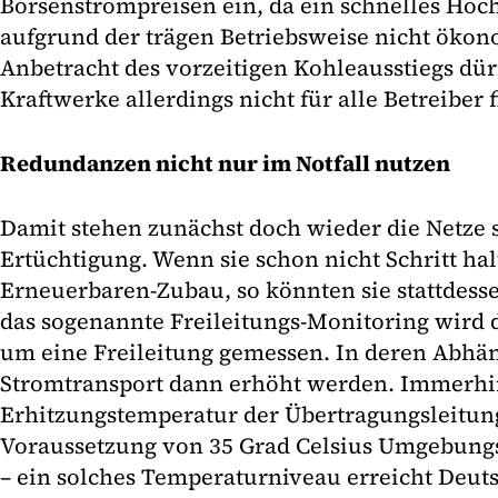
Börsenstrompreisen ein, da ein schnelles Hoc
aufgrund der trägen Betriebsweise nicht ökono
Anbetracht des vorzeitigen Kohleausstiegs dü
Kraftwerke allerdings nicht für alle Betreiber f
Redundanzen nicht nur im Notfall nutzen
Damit stehen zunächst doch wieder die Netze s
Ertüchtigung. Wenn sie schon nicht Schritt h
Erneuerbaren-Zubau, so könnten sie stattdesse
das sogenannte Freileitungs-Monitoring wird
um eine Freileitung gemessen. In deren Abhän
Stromtransport dann erhöht werden. Immerhi
Erhitzungstemperatur der Übertragungsleitun
Voraussetzung von 35 Grad Celsius Umgebung
– ein solches Temperaturniveau erreicht Deuts