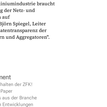
miniumindustrie braucht
g der Netz- und
 auf
jörn Spiegel, Leiter
 Datentransparenz der
rn und Aggregatoren".
ment
halten der ZFK!
 ePaper
s aus der Branche
n Entwicklungen