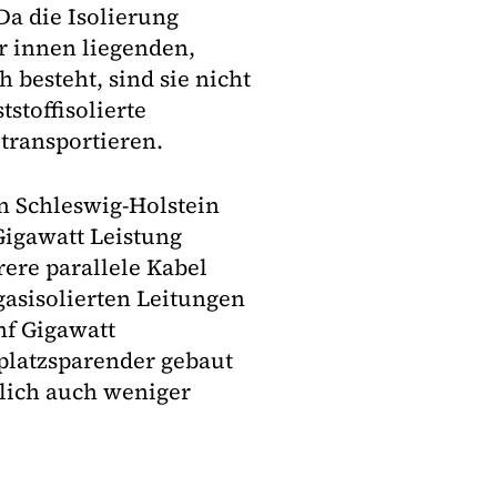
Da die Isolierung
 innen liegenden,
besteht, sind sie nicht
stoffisolierte
ransportieren.
on Schleswig-Holstein
igawatt Leistung
re parallele Kabel
gasisolierten Leitungen
nf Gigawatt
platzsparender gebaut
lich auch weniger