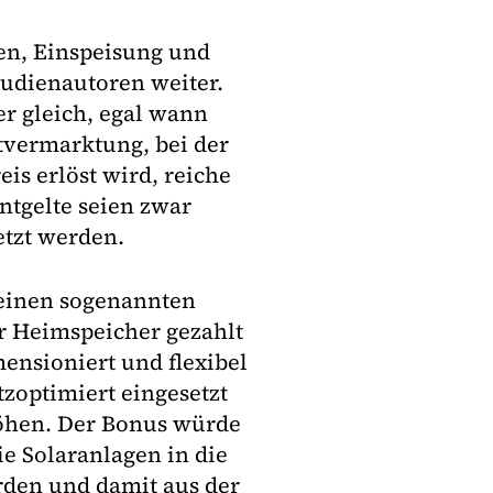
len, Einspeisung und
tudienautoren weiter.
r gleich, egal wann
tvermarktung, bei der
eis erlöst wird, reiche
ntgelte seien zwar
etzt werden.
 einen sogenannten
ür Heimspeicher gezahlt
mensioniert und flexibel
tzoptimiert eingesetzt
höhen. Der Bonus würde
e Solaranlagen in die
den und damit aus der