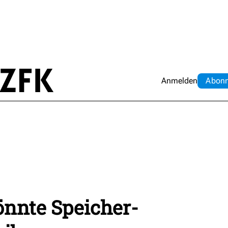
Anmelden
Abo
n
önnte Speicher-