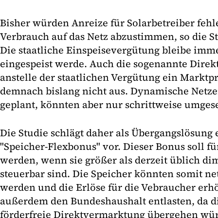
Bisher würden Anreize für Solarbetreiber feh
Verbrauch auf das Netz abzustimmen, so die S
Die staatliche Einspeisevergütung bleibe imme
eingespeist werde. Auch die sogenannte Direk
anstelle der staatlichen Vergütung ein Marktpr
demnach bislang nicht aus. Dynamische Netze
geplant, könnten aber nur schrittweise umges
Die Studie schlägt daher als Übergangslösung
"Speicher-Flexbonus" vor. Dieser Bonus soll f
werden, wenn sie größer als derzeit üblich di
steuerbar sind. Die Speicher könnten somit ne
werden und die Erlöse für die Vebraucher er
außerdem den Bundeshaushalt entlasten, da di
förderfreie Direktvermarktung übergehen wür