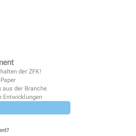
ment
halten der ZFK!
 ePaper
s aus der Branche
n Entwicklungen
ent?