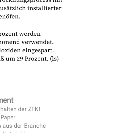
sätzlich installierter
enöfen.
rozent werden
chonend verwendet.
loxiden eingespart.
 um 29 Prozent. (ls)
ment
halten der ZFK!
 ePaper
s aus der Branche