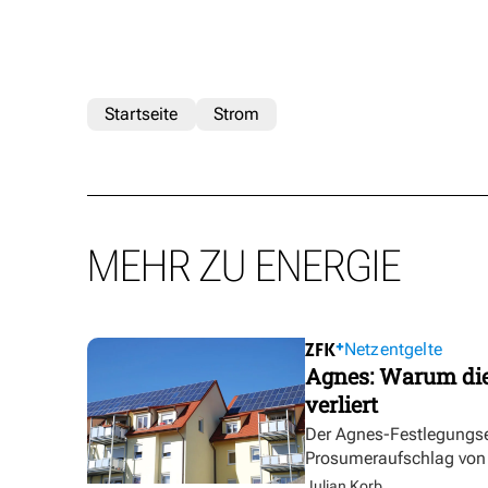
Startseite
Strom
MEHR ZU ENERGIE
Netzentgelte
Agnes: Warum die
verliert
Der Agnes-Festlegungse
Prosumeraufschlag von bi
Julian Korb