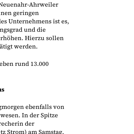
 Neuenahr-Ahrweiler
inen geringen
des Unternehmens ist es,
ungsgrad und die
erhöhen. Hierzu sollen
ätigt werden.
leben rund 13.000
us
gmorgen ebenfalls von
wesen. In der Spitze
recherin der
etz Strom) am Samstag.