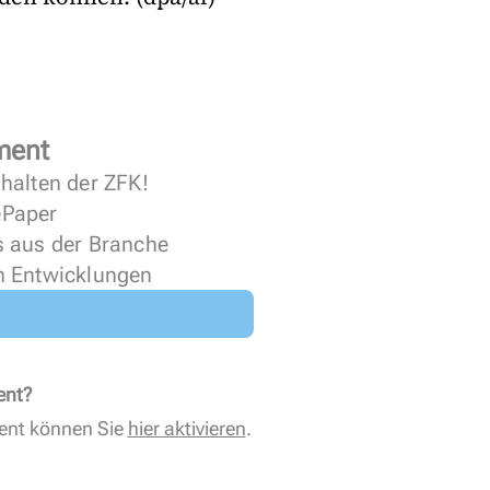
ment
halten der ZFK!
 ePaper
s aus der Branche
n Entwicklungen
ent?
ent können Sie
hier aktivieren
.