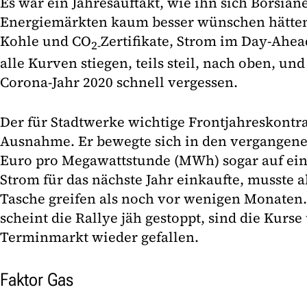
Es war ein Jahresauftakt, wie ihn sich Börsian
Energiemärkten kaum besser wünschen hätten
Kohle und CO
Zertifikate, Strom im Day-Ahe
2-
alle Kurven stiegen, teils steil, nach oben, und
Corona-Jahr 2020 schnell vergessen.
Der für Stadtwerke wichtige Frontjahreskontra
Ausnahme. Er bewegte sich in den vergangene
Euro pro Megawattstunde (MWh) sogar auf ein
Strom für das nächste Jahr einkaufte, musste al
Tasche greifen als noch vor wenigen Monaten.
scheint die Rallye jäh gestoppt, sind die Kur
Terminmarkt wieder gefallen.
Faktor Gas