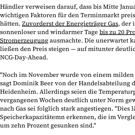
Händler verweisen darauf, dass bis Mitte Janua
wichtigen Faktoren für den Terminmarkt preis
hätten.
Zuvorderst der Energieträger Gas
, der 
sonnenloser und windarmer Tage
bis zu 20 Pr
Stromerzeugung
ausmachte. Die unerwartet k
ließen den Preis steigen — auf mitunter deutli
NCG-Day-Ahead.
"Noch im November wurde von einem milden 
sagt Dominik Beer von der Handelsabteilung 
Heidenheim. Allerdings seien die Temperatur
vergangenen Wochen deutlich unter Norm gew
nach Gas sei folglich stark angestiegen. "Dies 
Speicherkapazitätemn erkennen, die im Vergle
um zehn Prozent gesunken sind."