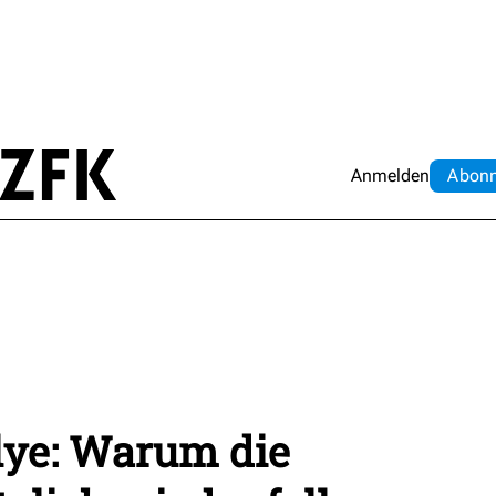
Anmelden
Abo
n
lye: Warum die