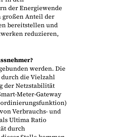
ern der Energiewende
 großen Anteil der
n bereitstellen und
ftwerken reduzieren,
lussnehmer?
ngebunden werden. Die
 durch die Vielzahl
 der Netzstabilität
 Smart-Meter-Gateway
Koordinierungsfunktion)
 von Verbrauchs- und
als Ultima Ratio
tät durch
 dieser Stelle kommen