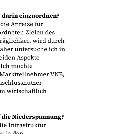
g darin einzuordnen?
 die Anreize für
rdneten Zielen des
räglichkeit wird durch
aher untersuche ich in
eiden Aspekte
 Ich möchte
e Marktteilnehmer VNB,
nschlussnutzer
m wirtschaftlich
uf die Niederspannung?
ie Infrastruktur
r in den