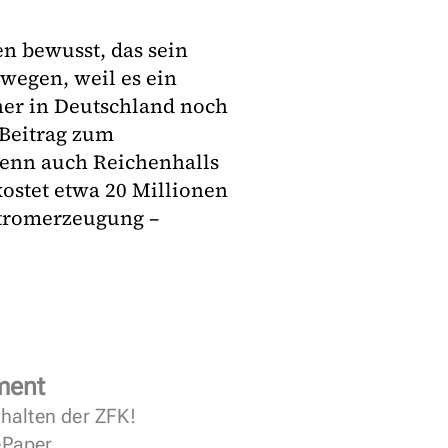
en bewusst, das sein
swegen, weil es ein
er in Deutschland noch
 Beitrag zum
denn auch Reichenhalls
ostet etwa 20 Millionen
Stromerzeugung –
ment
halten der ZFK!
 ePaper