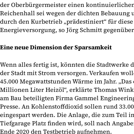
der Oberbürgermeister einen kontinuierliche
Reichenhall sei wegen der dichten Bebauung 
durch den Kurbetrieb „prädestiniert“ für diese
Energieversorgung, so Jörg Schmitt gegenüber
Eine neue Dimension der Sparsamkeit
Wenn alles fertig ist, könnten die Stadtwerke d
der Stadt mit Strom versorgen. Verkaufen wol
45.000 Megawattstunden Wärme im Jahr. „Das e
Millionen Liter Heizöl“, erklärte Thomas Winkle
am Bau beteiligten Firma Gammel Engineering
Presse. An Kohlenstoffdioxid sollen rund 33.0
eingespart werden. Die Anlage, die zum Teil i
Tiefgarage Platz finden wird, soll nach Angabe
Ende 2020 den Testbetrieb aufnehmen.