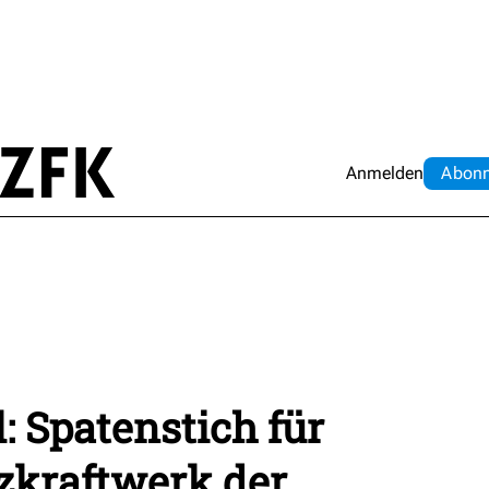
Anmelden
Abo
n
: Spatenstich für
zkraftwerk der