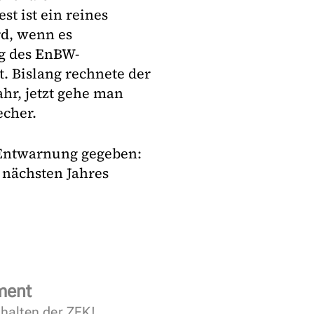
t ist ein reines
rd, wenn es
g des EnBW-
. Bislang rechnete der
hr, jetzt gehe man
echer.
 Entwarnung gegeben:
 nächsten Jahres
ment
halten der ZFK!