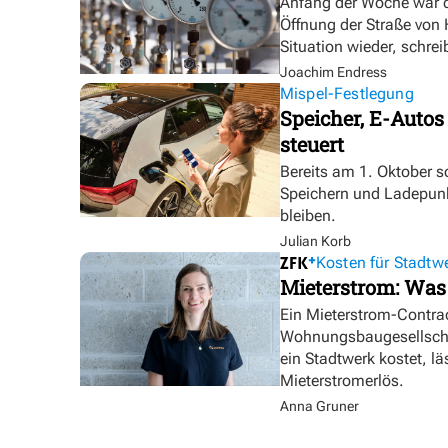
Anfang der Woche war d
Öffnung der Straße von
Situation wieder, schre
Joachim Endress
Mispel-Festlegung
Speicher, E-Autos
steuert
Bereits am 1. Oktober s
Speichern und Ladepunk
bleiben.
Julian Korb
Kosten für Stadtw
Mieterstrom: Was
Ein Mieterstrom-Contrac
Wohnungsbaugesellschaf
ein Stadtwerk kostet, lä
Mieterstromerlös.
Anna Gruner