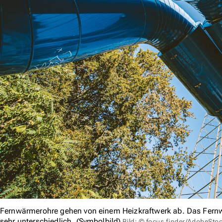
Fernwärmerohre gehen von einem Heizkraftwerk ab. Das Fernw
sehr unterschiedlich. (Symbolbild)
Bild: © focus finder/AdobeSto