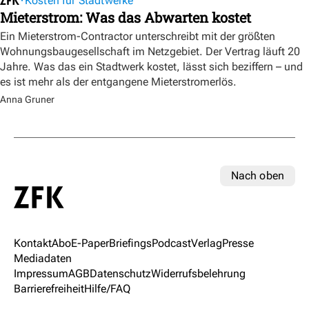
Kosten für Stadtwerke
Mieterstrom: Was das Abwarten kostet
Ein Mieterstrom-Contractor unterschreibt mit der größten
Wohnungsbaugesellschaft im Netzgebiet. Der Vertrag läuft 20
Jahre. Was das ein Stadtwerk kostet, lässt sich beziffern – und
es ist mehr als der entgangene Mieterstromerlös.
Anna Gruner
Nach oben
Kontakt
Abo
E-Paper
Briefings
Podcast
Verlag
Presse
Mediadaten
Impressum
AGB
Datenschutz
Widerrufsbelehrung
Barrierefreiheit
Hilfe/FAQ