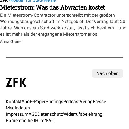
Kosten für Stadtwerke
Mieterstrom: Was das Abwarten kostet
Ein Mieterstrom-Contractor unterschreibt mit der größten
Wohnungsbaugesellschaft im Netzgebiet. Der Vertrag läuft 20
Jahre. Was das ein Stadtwerk kostet, lässt sich beziffern – und
es ist mehr als der entgangene Mieterstromerlös.
Anna Gruner
Nach oben
Kontakt
Abo
E-Paper
Briefings
Podcast
Verlag
Presse
Mediadaten
Impressum
AGB
Datenschutz
Widerrufsbelehrung
Barrierefreiheit
Hilfe/FAQ