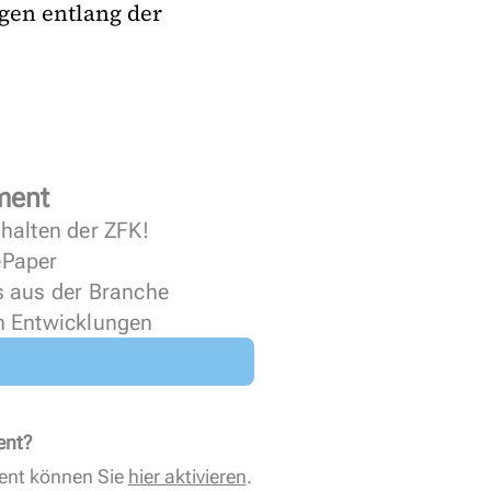
ngen entlang der
ment
halten der ZFK!
 ePaper
s aus der Branche
n Entwicklungen
ent?
ent können Sie
hier aktivieren
.