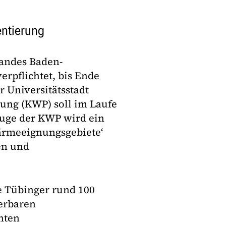
ntierung
Landes Baden-
rpflichtet, bis Ende
 Universitätsstadt
ng (KWP) soll im Laufe
Zuge der KWP wird ein
ärmeeignungsgebiete‘
en und
.
e Tübinger rund 100
erbaren
nten