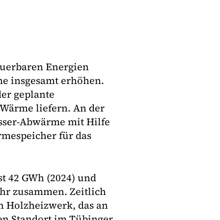
uerbaren Energien
rme insgesamt erhöhen.
der geplante
Wärme liefern. An der
sser-Abwärme mit Hilfe
espeicher für das
t 42 GWh (2024) und
ahr zusammen. Zeitlich
in Holzheizwerk, das an
en Standort im Tübinger