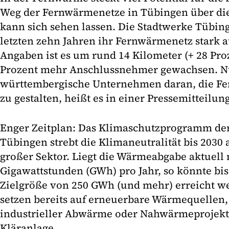
Weg der Fernwärmenetze in Tübingen über die
kann sich sehen lassen. Die Stadtwerke Tübin
letzten zehn Jahren ihr Fernwärmenetz stark 
Angaben ist es um rund 14 Kilometer (+ 28 Pro
Prozent mehr Anschlussnehmer gewachsen. Nu
württembergische Unternehmen daran, die F
zu gestalten, heißt es in einer Pressemitteilung
Enger Zeitplan: Das Klimaschutzprogramm der 
Tübingen strebt die Klimaneutralität bis 2030 
großer Sektor. Liegt die Wärmeabgabe aktuell 
Gigawattstunden (GWh) pro Jahr, so könnte bis
Zielgröße von 250 GWh (und mehr) erreicht w
setzen bereits auf erneuerbare Wärmequellen,
industrieller Abwärme oder Nahwärmeprojekte
Kläranlage.