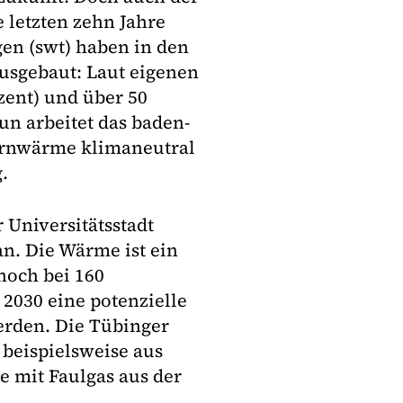
 letzten zehn Jahre
gen (swt) haben in den
ausgebaut: Laut eigenen
zent) und über 50
n arbeitet das baden-
ernwärme klimaneutral
.
Universitätsstadt
an. Die Wärme ist ein
noch bei 160
 2030 eine potenzielle
erden. Die Tübinger
 beispielsweise aus
 mit Faulgas aus der