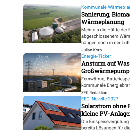
Kommunale Wärmepla
Sanierung, Biomas
Wärmeplanung
Mehr als die Hälfte der
abgeschlossenem Wärmep
hängen noch in der Luft
Julian Korb
Energie-Ticker
Ansturm auf Wasse
Großwärmepumpe
Fernwärme, Batteriespei
kommunale Energiebranc
ZFK Redaktion
EEG-Novelle 2027
Solarstrom ohne 
kleine PV-Anlage
Die Einspeisevergütung
bereits Lösungen für di