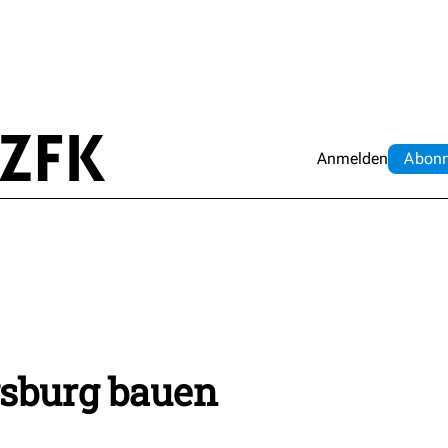
Anmelden
Abo
n
sburg bauen