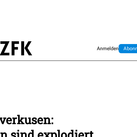
Anmelden
Abo
n
verkusen:
 sind explodiert