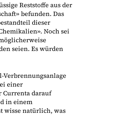
ssige Reststoffe aus der
schaft» befunden. Das
estandteil dieser
 Chemikalien». Noch sei
 möglicherweise
rden seien. Es würden
ll-Verbrennungsanlage
ei einer
r Currenta darauf
nd in einem
 wisse natürlich, was