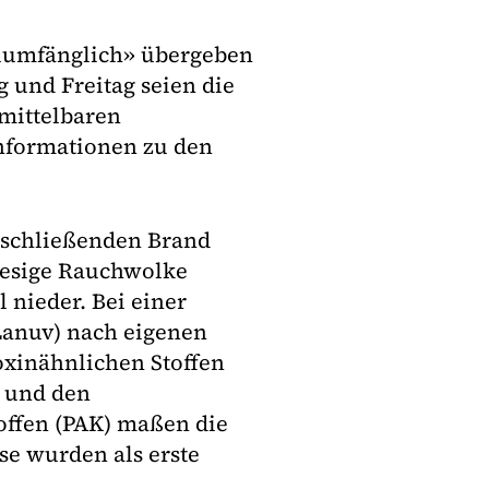
llumfänglich» übergeben
 und Freitag seien die
mittelbaren
Informationen zu den
nschließenden Brand
iesige Rauchwolke
 nieder. Bei einer
Lanuv) nach eigenen
xinähnlichen Stoffen
) und den
offen (PAK) maßen die
se wurden als erste