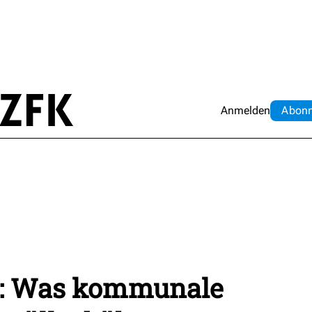
Anmelden
Abo
n
": Was kommunale