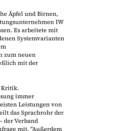
e Äpfel und Birnen,
ratungsunternehmen IW
sen. Es arbeitete mit
edenen Systemvarianten
em
ten zum neuen
ßlich mit der
Kritik.
assung immer
reisten Leistungen von
eilt das Sprachrohr der
– der Verband
frage mit. "Außerdem