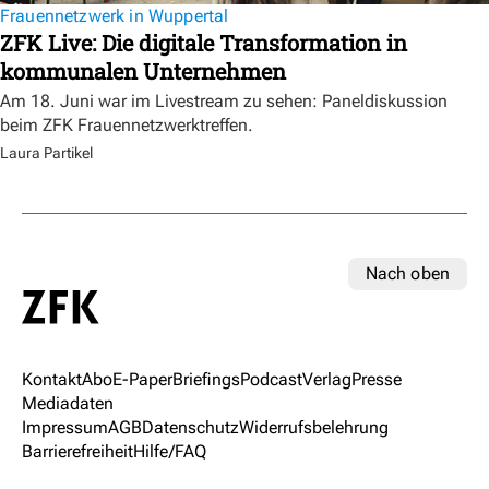
Frauennetzwerk in Wuppertal
ZFK Live: Die digitale Transformation in
kommunalen Unternehmen
Am 18. Juni war im Livestream zu sehen: Paneldiskussion
beim ZFK Frauennetzwerktreffen.
Laura Partikel
Nach oben
Kontakt
Abo
E-Paper
Briefings
Podcast
Verlag
Presse
Mediadaten
Impressum
AGB
Datenschutz
Widerrufsbelehrung
Barrierefreiheit
Hilfe/FAQ