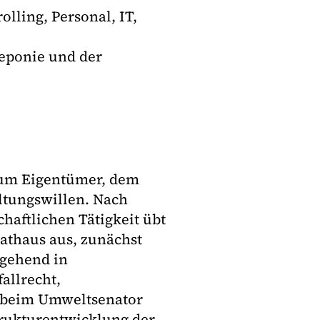
lling, Personal, IT,
Deponie und der
zum Eigentümer, dem
ltungswillen. Nach
haftlichen Tätigkeit übt
athaus aus, zunächst
hgehend in
allrecht,
ts beim Umweltsenator
trukturentwicklung der