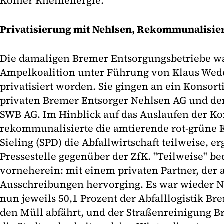
Kölner Rheinenergie.
Privatisierung mit Nehlsen, Rekommunalisie
Die damaligen Bremer Entsorgungsbetriebe wa
Ampelkoalition unter Führung von Klaus Wed
privatisiert worden. Sie gingen an ein Konsor
privaten Bremer Entsorger Nehlsen AG und de
SWB AG. Im Hinblick auf das Auslaufen der Ko
rekommunalisierte die amtierende rot-grüne K
Sieling (SPD) die Abfallwirtschaft teilweise, er
Pressestelle gegenüber der ZfK. "Teilweise" b
vorneherein: mit einem privaten Partner, der 
Ausschreibungen hervorging. Es war wieder 
nun jeweils 50,1 Prozent der Abfalllogistik B
den Müll abfährt, und der Straßenreinigung 