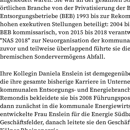
örtlichen Branche von der Privatisierung der
Entsorgungsbetriebe (BEB) 1993 bis zur Reko
hohen exekutiven Stellungen beteiligt: 2004 bis
BEB kommissarisch, von 2015 bis 2018 verantwo
"NAS 2018" zur Neuorganisation der kommunal
zuvor und teilweise überlappend führte sie di
bremischen Sondervermögens Abfall.
Ihre Kollegin Daniela Enslein ist demgegenübe
die ihre gesamte bisherige Karriere in Unter
kommunalen Entsorgungs- und Energiebranche
Remondis bekleidete sie bis 2008 Führungspo
dann zunächst in die kommunale Energiewirtsc
entwickelte Frau Enslein für die Energie Süd
Geschäftsfelder, danach leitete sie den Geschä