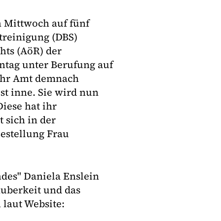
n Mittwoch auf fünf
treinigung (DBS)
chts (AöR) der
ntag unter Berufung auf
 ihr Amt demnach
t inne. Sie wird nun
Diese hat ihr
 sich in der
Bestellung Frau
ndes" Daniela Enslein
auberkeit und das
laut Website: