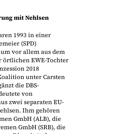
rung mit Nehlsen
ren 1993 in einer
emeier (SPD)
tium vor allem aus dem
r örtlichen EWE-Tochter
nzession 2018
oalition unter Carsten
gänzt die DBS-
edeutete von
aus zwei separaten EU-
Nehlsen. Ihm gehören
remen GmbH (ALB), die
Bremen GmbH (SRB), die