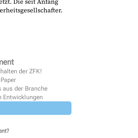
tzt. Die seit Anfang
erheitsgesellschafter.
ment
halten der ZFK!
 ePaper
s aus der Branche
n Entwicklungen
ent?