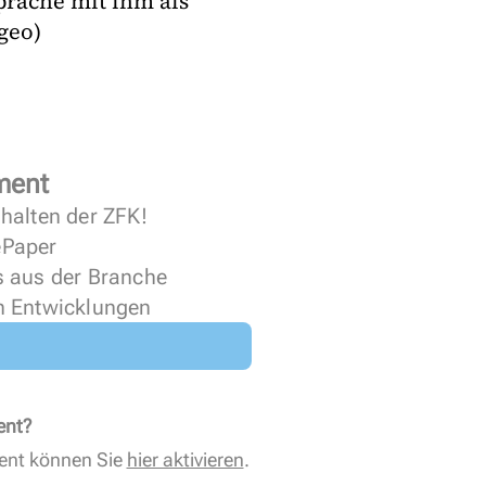
prache mit ihm als
geo)
ment
halten der ZFK!
 ePaper
s aus der Branche
n Entwicklungen
ent?
ent können Sie
hier aktivieren
.