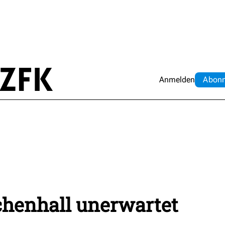
Anmelden
Abo
n
chenhall unerwartet