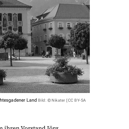
chtesgadener Land
Bild: © Nikater [CC BY-SA
 ihren Vorstand Jörg