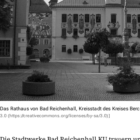
Das Rathaus von Bad Reichenhall, Kreisstadt des Kreises Ber
3.0 (https://creativecommons.org/licenses/by-sa/3.0)]
Die Stadtwerke Bad Reichenhall KU trauern um