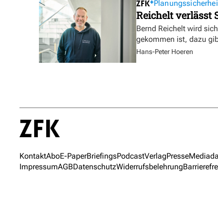
Planungssicherhei
Reichelt verlässt
Bernd Reichelt wird sich
gekommen ist, dazu gibt
Hans-Peter Hoeren
Kontakt
Abo
E-Paper
Briefings
Podcast
Verlag
Presse
Mediada
Impressum
AGB
Datenschutz
Widerrufsbelehrung
Barrierefre