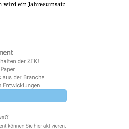
rn wird ein Jahresumsatz
ment
halten der ZFK!
 ePaper
s aus der Branche
n Entwicklungen
ent?
ent können Sie
hier aktivieren
.