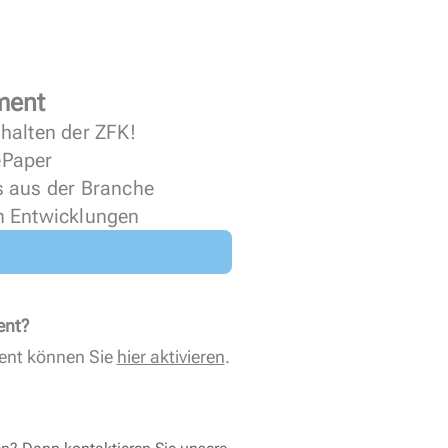
ment
halten der ZFK!
 ePaper
s aus der Branche
n Entwicklungen
ent?
ent können Sie
hier aktivieren
.