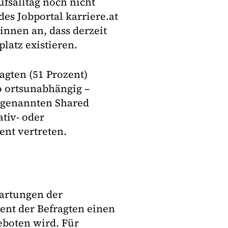
ufsalltag noch nicht
des Jobportal karriere.at
innen an, dass derzeit
latz existieren.
agten (51 Prozent)
so ortsunabhängig –
sogenannten Shared
ativ- oder
ent vertreten.
wartungen der
ent der Befragten einen
eboten wird. Für