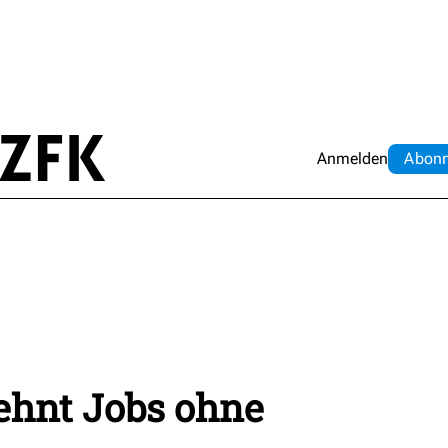
Anmelden
Abo
n
lehnt Jobs ohne