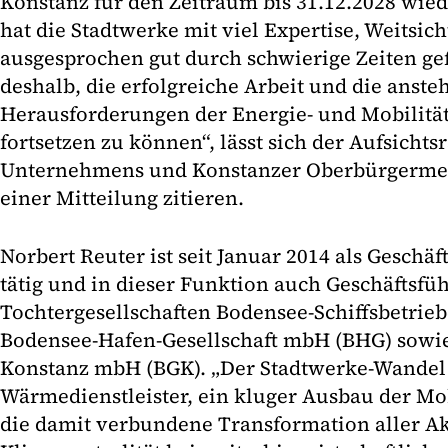
Konstanz für den Zeitraum bis 31.12.2028 wiede
hat die Stadtwerke mit viel Expertise, Weitsi
ausgesprochen gut durch schwierige Zeiten gef
deshalb, die erfolgreiche Arbeit und die anst
Herausforderungen der Energie- und Mobilit
fortsetzen zu können“, lässt sich der Aufsichts
Unternehmens und Konstanzer Oberbürgermeis
einer Mitteilung zitieren.
Norbert Reuter ist seit Januar 2014 als Geschä
tätig und in dieser Funktion auch Geschäftsfüh
Tochtergesellschaften Bodensee-Schiffsbetrie
Bodensee-Hafen-Gesellschaft mbH (BHG) sowie
Konstanz mbH (BGK). „Der Stadtwerke-Wande
Wärmedienstleister, ein kluger Ausbau der Mo
die damit verbundene Transformation aller Ak