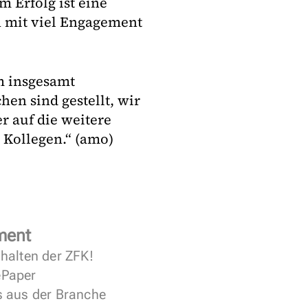
m Erfolg ist eine
n mit viel Engagement
m insgesamt
hen sind gestellt, wir
r auf die weitere
Kollegen.“ (amo)
ment
halten der ZFK!
 ePaper
s aus der Branche