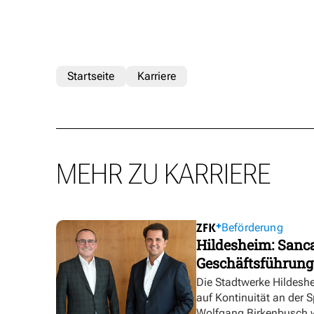
Startseite
Karriere
MEHR ZU KARRIERE
Beförderung
Hildesheim: Sanca
Geschäftsführung
Die Stadtwerke Hildesh
auf Kontinuität an der 
Wolfgang Birkenbusch w