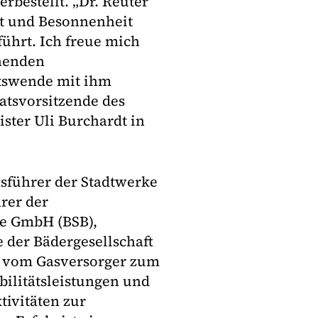
rbestellt. „Dr. Reuter
cht und Besonnenheit
ührt. Ich freue mich
ehenden
ätswende mit ihm
ratsvorsitzende des
ter Uli Burchardt in
ftsführer der Stadtwerke
rer der
be GmbH (BSB),
 der Bädergesellschaft
l vom Gasversorger zum
bilitätsleistungen und
tivitäten zur