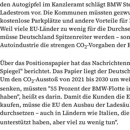
den Autogipfel im Kanzleramt schlägt BMW S
Ladestrom vor. Die Kommunen müssten gezw
kostenlose Parkplätze und andere Vorteile für 
Weil viele EU-Länder zu wenig für die Durchse
müsse Deutschland Spitzenreiter werden – son
Autoindustrie die strengen CO
-Vorgaben der E
2
Über das Positionspapier hat das Nachrichten
Spiegel" berichtet. Das Papier liegt der Deutsc
Um den CO
-Ausstoß von 2021 bis 2030 um wei
2
senken, müssten "55 Prozent der BMW-Flotte i
haben", heißt es darin. Damit die Kunden die 
kaufen, müsse die EU den Ausbau der Ladesäu
durchsetzen – auch in Ländern wie Italien, di
unterstützt haben, aber viel zu wenig tun".