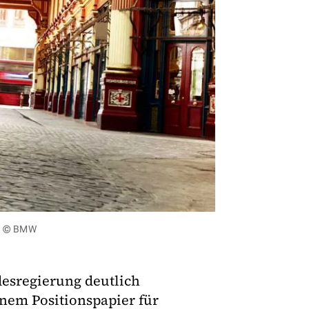
d: © BMW
esregierung deutlich
inem Positionspapier für