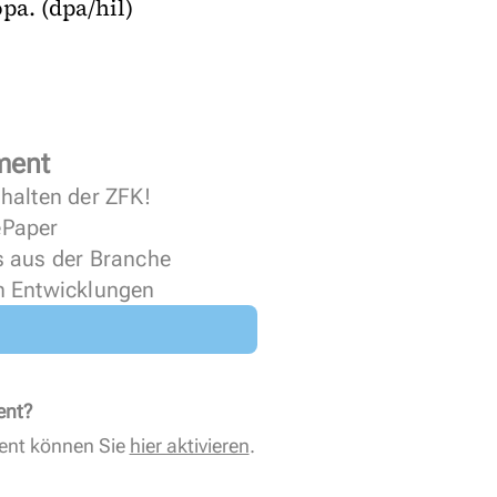
pa. (dpa/hil)
ment
halten der ZFK!
 ePaper
s aus der Branche
n Entwicklungen
ent?
ent können Sie
hier aktivieren
.