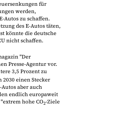
teuersenkungen für
ungen werden,
E-Autos zu schaffen.
tzung des E-Autos täten,
st könnte die deutsche
U nicht schaffen.
magazin "Der
hen Presse-Agentur vor.
tere 3,5 Prozent zu
n 2030 einen Stecker
E-Autos aber auch
len endlich europaweit
e "extrem hohe CO
-Ziele
2