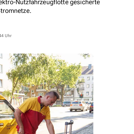
lektro-Nutzfahrzeugflotte gesicherte
 Stromnetze.
44 Uhr