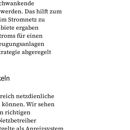
 schwankende
werden. Das hilft zum
 im Stromnetz zu
ebiete ergaben
troms für einen
zeugungsanlagen
trategie abgeregelt
keln
ereich netzdienliche
n können. Wir sehen
n richtigen
etzbetreiber
tgelte als Anreizsystem