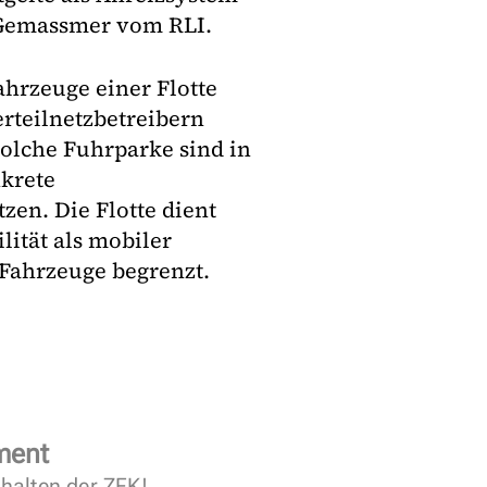
b Gemassmer vom RLI.
ahrzeuge einer Flotte
rteilnetzbetreibern
Solche Fuhrparke sind in
nkrete
en. Die Flotte dient
ilität als mobiler
 Fahrzeuge begrenzt.
ment
halten der ZFK!