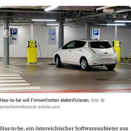
Has-to-be will Firmenflotten elektrifizieren.
Bild: ©
scharfsinn86/stock.adobe.com
Has·to·be, ein östereichischer Softwareanbieter aus