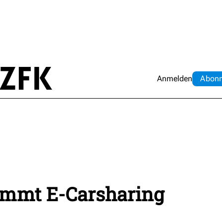
Anmelden
Abo
n
immt E-Carsharing