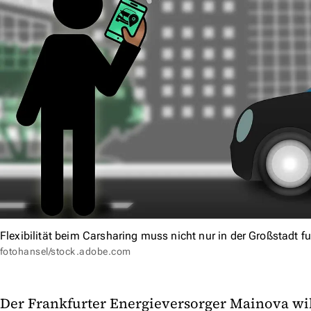
Flexibilität beim Carsharing muss nicht nur in der Großstadt fu
fotohansel/stock.adobe.com
Der Frankfurter Energieversorger Mainova wil