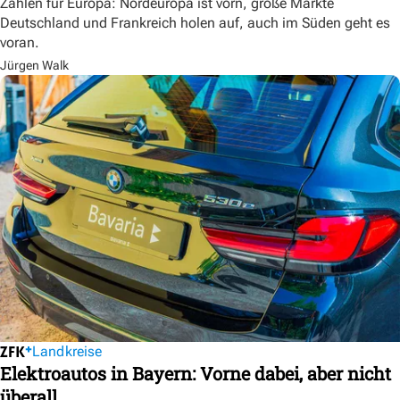
Zahlen für Europa: Nordeuropa ist vorn, große Märkte
Deutschland und Frankreich holen auf, auch im Süden geht es
voran.
Jürgen Walk
Landkreise
Elektroautos in Bayern: Vorne dabei, aber nicht
überall